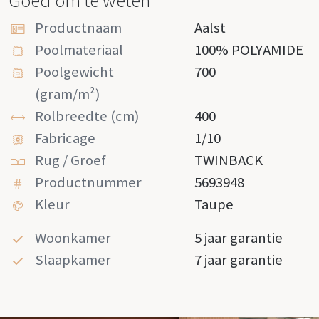
Goed om te weten
Productnaam
Aalst
Poolmateriaal
100% POLYAMIDE
Poolgewicht
700
(gram/m²)
Rolbreedte (cm)
400
Fabricage
1/10
Rug / Groef
TWINBACK
Productnummer
5693948
Kleur
Taupe
Woonkamer
5 jaar garantie
Slaapkamer
7 jaar garantie