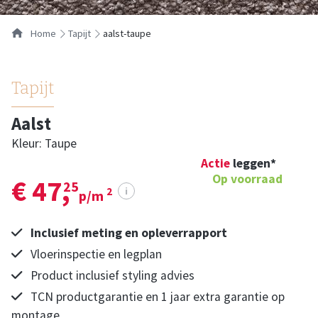
…
Home
tapijt
aalst-taupe
Tapijt
Aalst
Kleur: Taupe
Actie
leggen*
Op voorraad
€ 47,
25
i
2
p/m
Inclusief meting en opleverrapport
Vloerinspectie en legplan
Product inclusief styling advies
TCN productgarantie en 1 jaar extra garantie op
montage