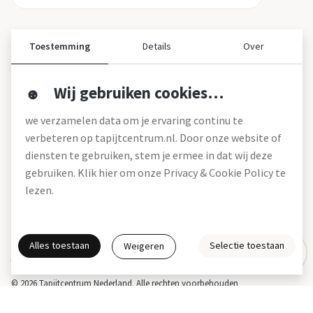
Toestemming
Details
Over
Wij gebruiken cookies…
Over ons
we verzamelen data om je ervaring continu te
Over tapijtcentrum
verbeteren op tapijtcentrum.nl. Door onze website of
Vacatures
diensten te gebruiken, stem je ermee in dat wij deze
Werken bij
gebruiken. Klik hier om onze Privacy & Cookie Policy te
Montageservice
Blog
lezen.
Garanties (pdf)
Onze winkels
Alles toestaan
Selectie toestaan
Weigeren
Gratis interieuradvies
Actie- en betalingsvoorwaarden *
Disclaimer
Privacy & Cookies
© 2026 Tapijtcentrum Nederland. Alle rechten voorbehouden