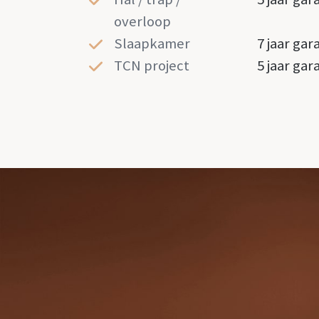
overloop
Slaapkamer
7 jaar gar
TCN project
5 jaar gar