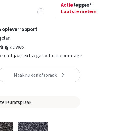
Actie
leggen*
Laatste meters
i
n opleverrapport
gplan
yling advies
 en 1 jaar extra garantie op montage
Maak nu een afspraak
nterieurafspraak