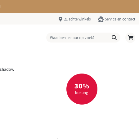
!
21 echte winkels
Service en contact
-shadow
30%
korting