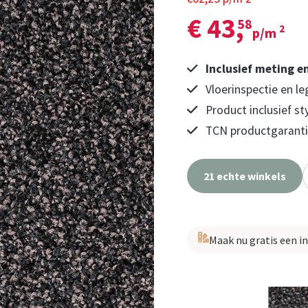
€ 43,
58
2
p/m
Inclusief meting e
Vloerinspectie en le
Product inclusief st
TCN productgarantie
21 echte winkels
Maak nu gratis een i