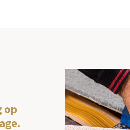
g op
age.