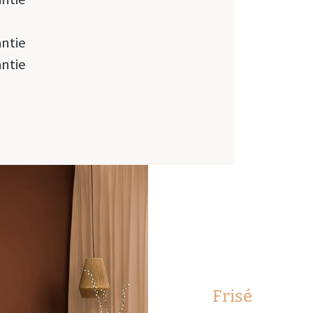
antie
antie
Frisé