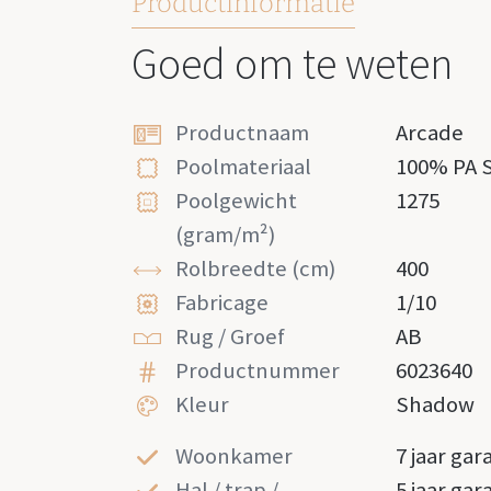
Productinformatie
Goed om te weten
Productnaam
Arcade
Poolmateriaal
100% PA 
Poolgewicht
1275
(gram/m²)
Rolbreedte (cm)
400
Fabricage
1/10
Rug / Groef
AB
Productnummer
6023640
Kleur
Shadow
Woonkamer
7 jaar gar
Hal / trap /
5 jaar gar