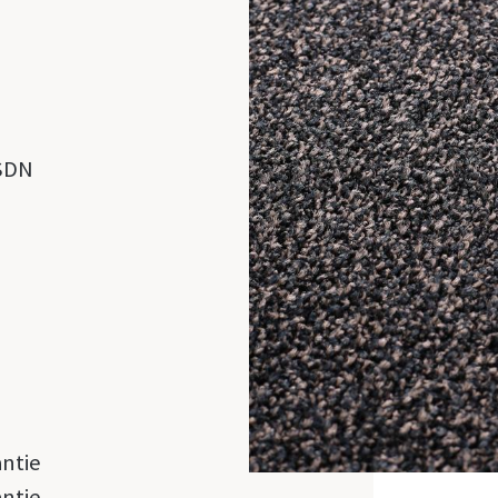
SDN
antie
antie