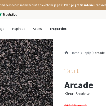
Vind de vloer en raamdecoratie die écht bij je past.
Plan je gratis interieuradvies
age
Inspiratie
Acties
Trapacties
Home
tapijt
arcade
Tapijt
Arcade
Kleur: Shadow
€62,25 p/m
2