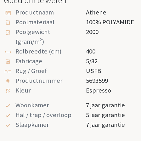
Goed om te weten
Productnaam
Athene
Poolmateriaal
100% POLYAMIDE
Poolgewicht
2000
(gram/m²)
Rolbreedte (cm)
400
Fabricage
5/32
Rug / Groef
USFB
Productnummer
5693599
Kleur
Espresso
Woonkamer
7 jaar garantie
Hal / trap / overloop
5 jaar garantie
Slaapkamer
7 jaar garantie