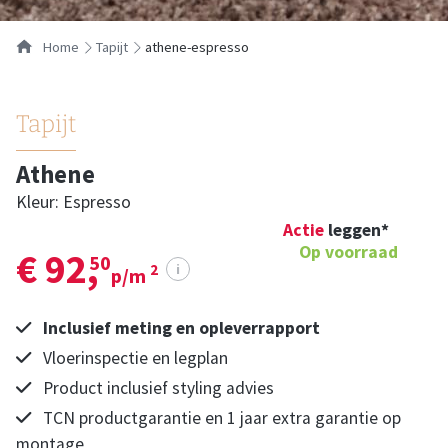
Home
tapijt
athene-espresso
Tapijt
Athene
Kleur: Espresso
Actie
leggen*
Op voorraad
€ 92,
50
i
2
p/m
Inclusief meting en opleverrapport
Vloerinspectie en legplan
Product inclusief styling advies
TCN productgarantie en 1 jaar extra garantie op
montage