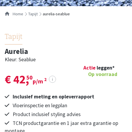
Home
tapijt
aurelia-seablue
Tapijt
Aurelia
Kleur: Seablue
Actie
leggen*
Op voorraad
€ 42,
50
i
2
p/m
Inclusief meting en opleverrapport
Vloerinspectie en legplan
Product inclusief styling advies
TCN productgarantie en 1 jaar extra garantie op
montage