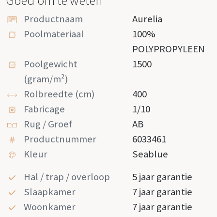
Goed om te weten
Productnaam
Aurelia
Poolmateriaal
100%
POLYPROPYLEEN
Poolgewicht
1500
(gram/m²)
Rolbreedte (cm)
400
Fabricage
1/10
Rug / Groef
AB
Productnummer
6033461
Kleur
Seablue
Hal / trap / overloop
5 jaar garantie
Slaapkamer
7 jaar garantie
Woonkamer
7 jaar garantie