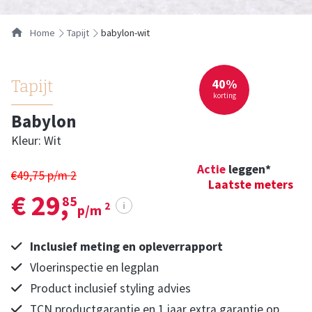
Home
tapijt
babylon-wit
40%
Tapijt
korting
Babylon
Kleur: Wit
Actie
leggen*
€49,75 p/m
2
Laatste meters
€ 29,
85
i
2
p/m
Inclusief meting en opleverrapport
Vloerinspectie en legplan
Product inclusief styling advies
TCN productgarantie en 1 jaar extra garantie op