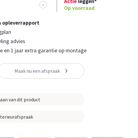
Actie
leggen*
i
Op voorraad
n opleverrapport
gplan
yling advies
 en 1 jaar extra garantie op montage
Maak nu een afspraak
 aan van dit product
nterieurafspraak