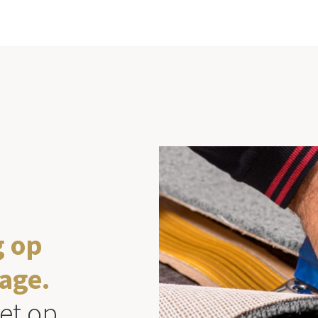
g op
age.
et op