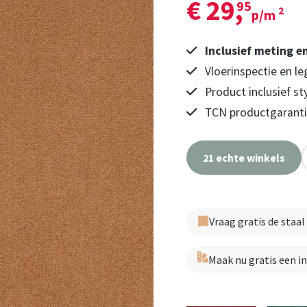
€ 29,
95
2
p/m
Inclusief meting e
Vloerinspectie en le
Product inclusief st
TCN productgarantie
21 echte winkels
Vraag gratis de staal
Maak nu gratis een i