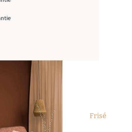
antie
Frisé