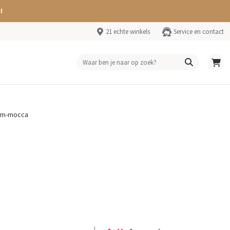
!
21 echte winkels
Service en contact
rm-mocca