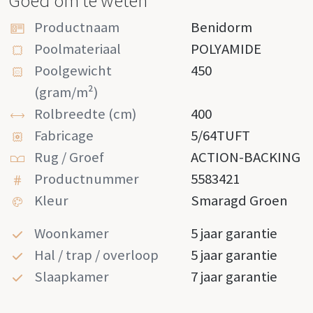
Goed om te weten
Productnaam
Benidorm
Poolmateriaal
POLYAMIDE
Poolgewicht
450
(gram/m²)
Rolbreedte (cm)
400
Fabricage
5/64TUFT
Rug / Groef
ACTION-BACKING
Productnummer
5583421
Kleur
Smaragd Groen
Woonkamer
5 jaar garantie
Hal / trap / overloop
5 jaar garantie
Slaapkamer
7 jaar garantie