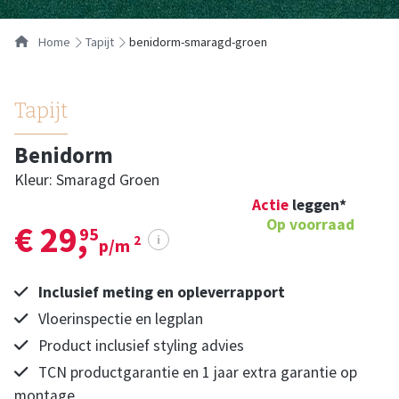
Home
tapijt
benidorm-smaragd-groen
Tapijt
Benidorm
Kleur: Smaragd Groen
Actie
leggen*
Op voorraad
€ 29,
95
i
2
p/m
Inclusief meting en opleverrapport
Vloerinspectie en legplan
Product inclusief styling advies
TCN productgarantie en 1 jaar extra garantie op
montage