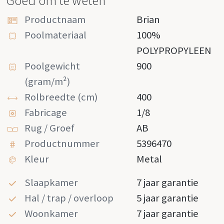
Goed om te weten
Productnaam
Brian
Poolmateriaal
100%
POLYPROPYLEEN
Poolgewicht
900
(gram/m²)
Rolbreedte (cm)
400
Fabricage
1/8
Rug / Groef
AB
Productnummer
5396470
Kleur
Metal
Slaapkamer
7 jaar garantie
Hal / trap / overloop
5 jaar garantie
Woonkamer
7 jaar garantie