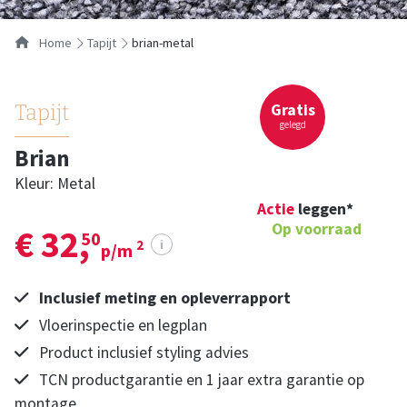
Home
tapijt
brian-metal
Gratis
Tapijt
gelegd
Brian
Kleur: Metal
Actie
leggen*
Op voorraad
€ 32,
50
i
2
p/m
Inclusief meting en opleverrapport
Vloerinspectie en legplan
Product inclusief styling advies
TCN productgarantie en 1 jaar extra garantie op
montage