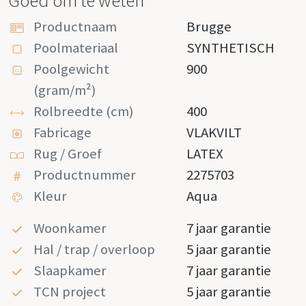
Goed om te weten
Productnaam
Brugge
Poolmateriaal
SYNTHETISCH
Poolgewicht
900
(gram/m²)
Rolbreedte (cm)
400
Fabricage
VLAKVILT
Rug / Groef
LATEX
Productnummer
2275703
Kleur
Aqua
Woonkamer
7 jaar garantie
Hal / trap / overloop
5 jaar garantie
Slaapkamer
7 jaar garantie
TCN project
5 jaar garantie