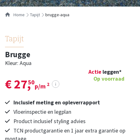
Home
tapijt
brugge-aqua
Tapijt
Brugge
Kleur: Aqua
Actie
leggen*
Op voorraad
€ 27,
50
i
2
p/m
Inclusief meting en opleverrapport
Vloerinspectie en legplan
Product inclusief styling advies
TCN productgarantie en 1 jaar extra garantie op
montage