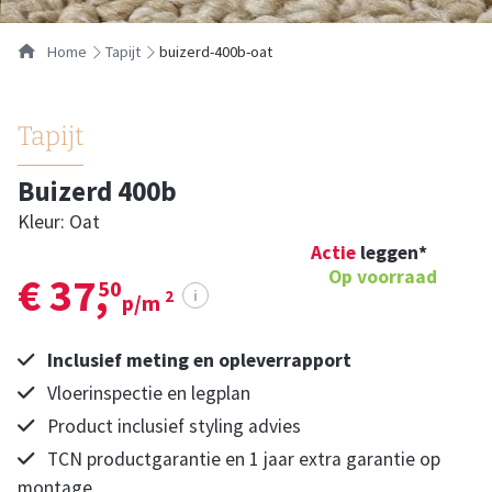
Home
tapijt
buizerd-400b-oat
Tapijt
Buizerd 400b
Kleur: Oat
Actie
leggen*
Op voorraad
€ 37,
50
i
2
p/m
Inclusief meting en opleverrapport
Vloerinspectie en legplan
Product inclusief styling advies
TCN productgarantie en 1 jaar extra garantie op
montage