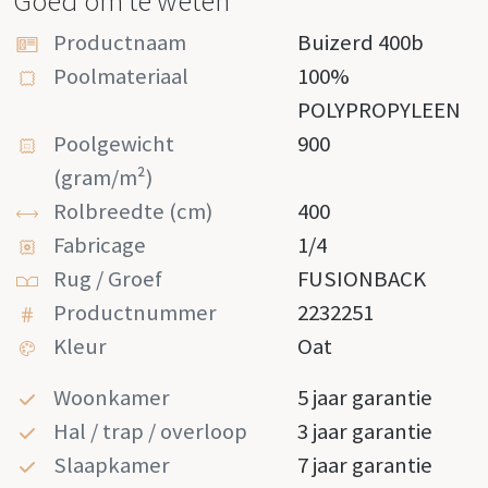
Goed om te weten
Productnaam
Buizerd 400b
Poolmateriaal
100%
POLYPROPYLEEN
Poolgewicht
900
(gram/m²)
Rolbreedte (cm)
400
Fabricage
1/4
Rug / Groef
FUSIONBACK
Productnummer
2232251
Kleur
Oat
Woonkamer
5 jaar garantie
Hal / trap / overloop
3 jaar garantie
Slaapkamer
7 jaar garantie