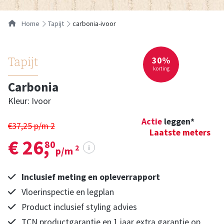
Home
tapijt
carbonia-ivoor
30%
Tapijt
korting
Carbonia
Kleur: Ivoor
Actie
leggen*
€37,25 p/m
2
Laatste meters
€ 26,
80
i
2
p/m
Inclusief meting en opleverrapport
Vloerinspectie en legplan
Product inclusief styling advies
TCN productgarantie en 1 jaar extra garantie op