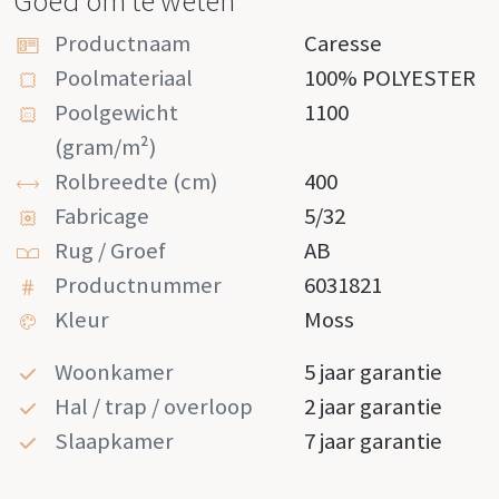
Goed om te weten
Productnaam
Caresse
Poolmateriaal
100% POLYESTER
Poolgewicht
1100
(gram/m²)
Rolbreedte (cm)
400
Fabricage
5/32
Rug / Groef
AB
Productnummer
6031821
Kleur
Moss
Woonkamer
5 jaar garantie
Hal / trap / overloop
2 jaar garantie
Slaapkamer
7 jaar garantie