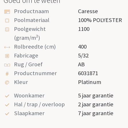
Goed om te weten
Productnaam
Caresse
Poolmateriaal
100% POLYESTER
Poolgewicht
1100
(gram/m²)
Rolbreedte (cm)
400
Fabricage
5/32
Rug / Groef
AB
Productnummer
6031871
Kleur
Platinum
Woonkamer
5 jaar garantie
Hal / trap / overloop
2 jaar garantie
Slaapkamer
7 jaar garantie