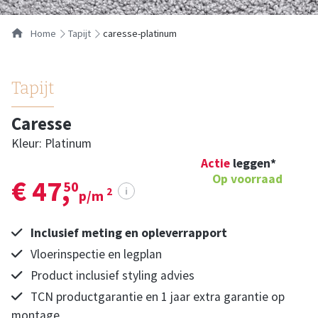
…
Home
tapijt
caresse-platinum
Tapijt
Caresse
Kleur: Platinum
Actie
leggen*
Op voorraad
€ 47,
50
i
2
p/m
Inclusief meting en opleverrapport
Vloerinspectie en legplan
Product inclusief styling advies
TCN productgarantie en 1 jaar extra garantie op
montage