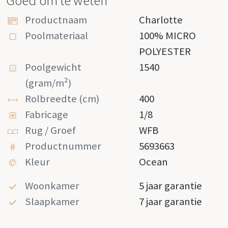
Goed om te weten
Productnaam
Charlotte
Poolmateriaal
100% MICRO
POLYESTER
Poolgewicht
1540
(gram/m²)
Rolbreedte (cm)
400
Fabricage
1/8
Rug / Groef
WFB
Productnummer
5693663
Kleur
Ocean
Woonkamer
5 jaar garantie
Slaapkamer
7 jaar garantie