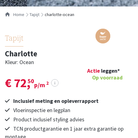
Home
tapijt
charlotte-ocean
Tapijt
Charlotte
Kleur: Ocean
Actie
leggen*
Op voorraad
€ 72,
50
i
2
p/m
Inclusief meting en opleverrapport
Vloerinspectie en legplan
Product inclusief styling advies
TCN productgarantie en 1 jaar extra garantie op
montage