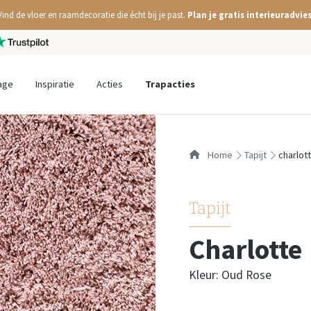
Vind de vloer en raamdecoratie die écht bij je past.
Plan je gratis interieuradvies
age
Inspiratie
Acties
Trapacties
Home
tapijt
charlot
Tapijt
Charlotte
Kleur: Oud Rose