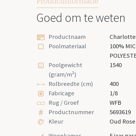
Productinformatie
Goed om te weten
Productnaam
Charlotte
Poolmateriaal
100% MI
POLYEST
Poolgewicht
1540
(gram/m²)
Rolbreedte (cm)
400
Fabricage
1/8
Rug / Groef
WFB
Productnummer
5693619
Kleur
Oud Rose
Woonkamer
5 jaar gar