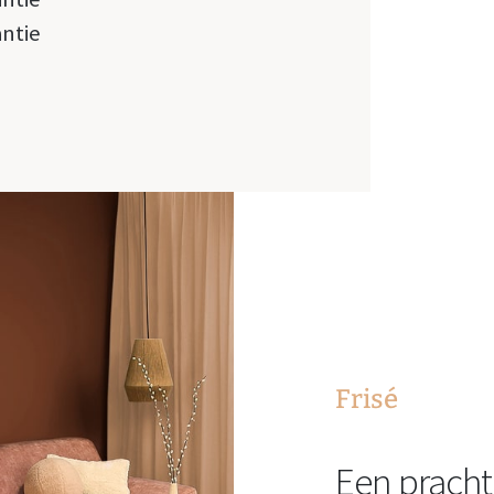
antie
Frisé
Een pracht