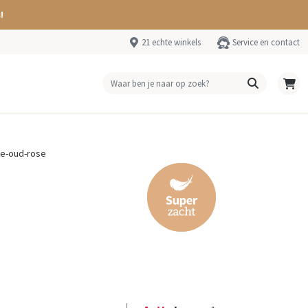
!
21 echte winkels
Service en contact
te-oud-rose