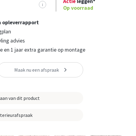
Actie
leggen*
i
Op voorraad
n opleverrapport
gplan
yling advies
 en 1 jaar extra garantie op montage
Maak nu een afspraak
 aan van dit product
nterieurafspraak