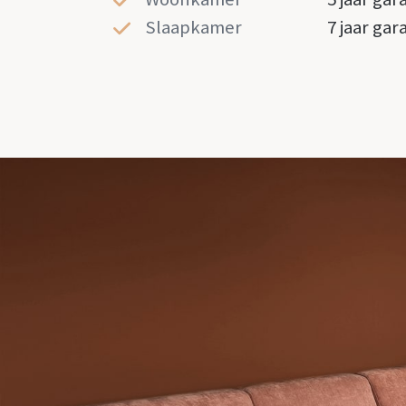
Slaapkamer
7 jaar gar