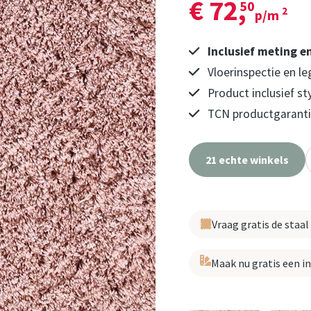
€ 72,
50
2
p/m
Inclusief meting e
Vloerinspectie en le
Product inclusief st
TCN productgarantie
21 echte winkels
Vraag gratis de staal
Maak nu gratis een i