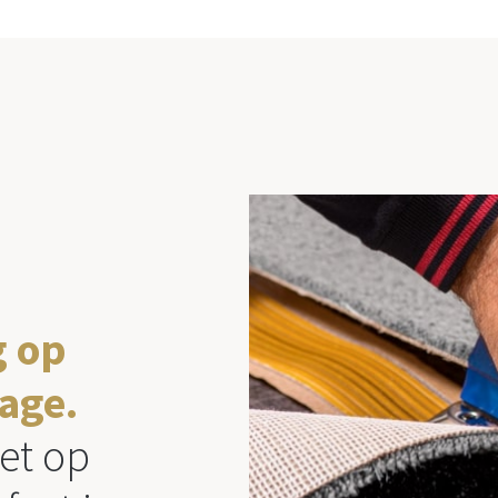
g op
age.
et op