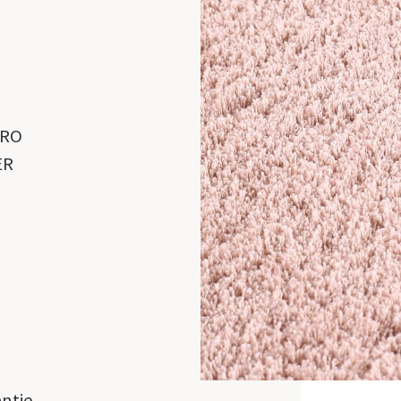
CRO
ER
antie