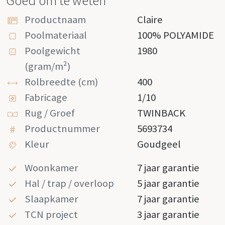
Goed om te weten
Productnaam
Claire
Poolmateriaal
100% POLYAMIDE
Poolgewicht
1980
(gram/m²)
Rolbreedte (cm)
400
Fabricage
1/10
Rug / Groef
TWINBACK
Productnummer
5693734
Kleur
Goudgeel
Woonkamer
7 jaar garantie
Hal / trap / overloop
5 jaar garantie
Slaapkamer
7 jaar garantie
TCN project
3 jaar garantie