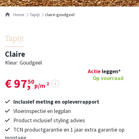
…
Home
tapijt
claire-goudgeel
Tapijt
Claire
Kleur: Goudgeel
Actie
leggen*
Op voorraad
€ 97,
50
i
2
p/m
Inclusief meting en opleverrapport
Vloerinspectie en legplan
Product inclusief styling advies
TCN productgarantie en 1 jaar extra garantie op
montage