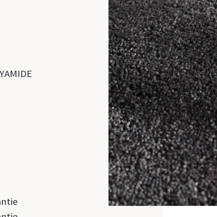
LYAMIDE
antie
antie