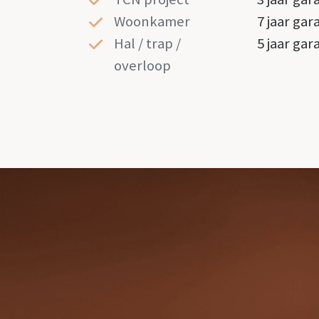
Woonkamer
7 jaar gar
Hal / trap /
5 jaar gar
overloop