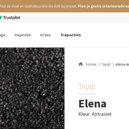
Vind de vloer en raamdecoratie die écht bij je past.
Plan je gratis interieuradvies
age
Inspiratie
Acties
Trapacties
Home
tapijt
elena-a
Tapijt
Elena
Kleur: Antraciet