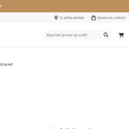
!
21 echte winkels
Service en contact
ntraciet