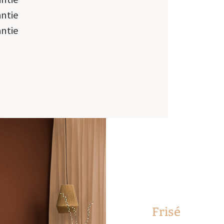
antie
antie
Frisé