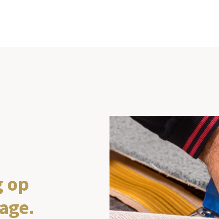
g op
age.