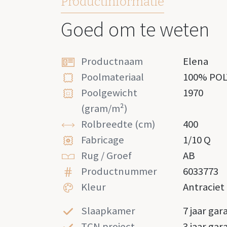
Productinformatie
Goed om te weten
Productnaam
Elena
Poolmateriaal
100% PO
Poolgewicht
1970
(gram/m²)
Rolbreedte (cm)
400
Fabricage
1/10 Q
Rug / Groef
AB
Productnummer
6033773
Kleur
Antraciet
Slaapkamer
7 jaar gar
TCN project
3 jaar gar