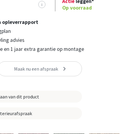
Actie
leggen*
i
Op voorraad
n opleverrapport
gplan
yling advies
 en 1 jaar extra garantie op montage
Maak nu een afspraak
 aan van dit product
nterieurafspraak