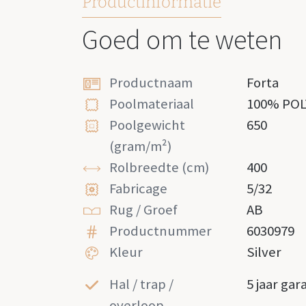
Productinformatie
Goed om te weten
Productnaam
Forta
Poolmateriaal
100% PO
Poolgewicht
650
(gram/m²)
Rolbreedte (cm)
400
Fabricage
5/32
Rug / Groef
AB
Productnummer
6030979
Kleur
Silver
Hal / trap /
5 jaar gar
overloop