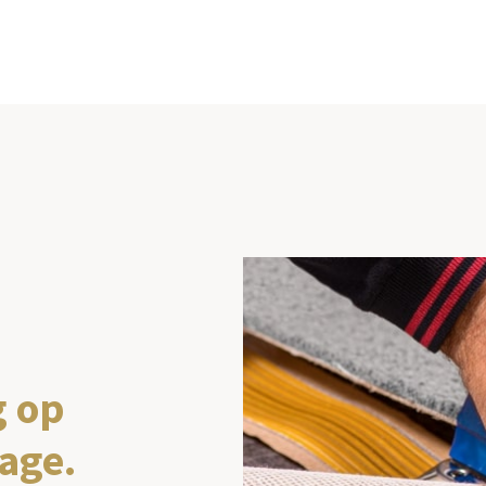
g op
age.