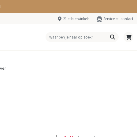
!
21 echte winkels
Service en contact
lver