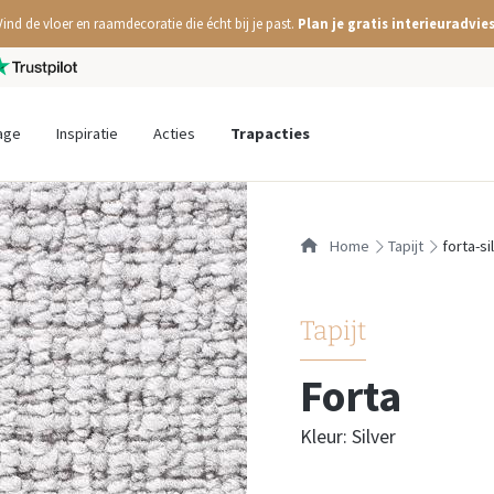
Vind de vloer en raamdecoratie die écht bij je past.
Plan je gratis interieuradvies
age
Inspiratie
Acties
Trapacties
Home
tapijt
forta-si
Tapijt
Forta
Kleur: Silver