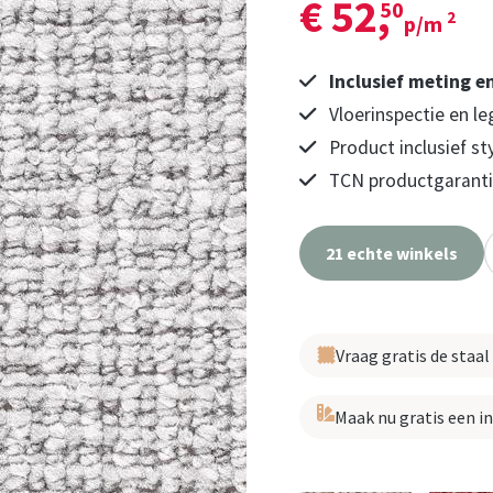
€ 52,
50
2
p/m
Inclusief meting e
Vloerinspectie en le
Product inclusief st
TCN productgarantie
21 echte winkels
Vraag gratis de staal
Maak nu gratis een i