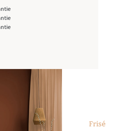
antie
antie
antie
Frisé