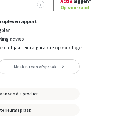
Actie
leggen*
i
Op voorraad
n opleverrapport
gplan
yling advies
 en 1 jaar extra garantie op montage
Maak nu een afspraak
 aan van dit product
nterieurafspraak