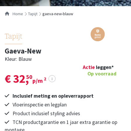
Home
tapijt
gaeva-new-blauw
Tapijt
Gaeva-New
Kleur: Blauw
Actie
leggen*
Op voorraad
€ 32,
50
i
2
p/m
Inclusief meting en opleverrapport
Vloerinspectie en legplan
Product inclusief styling advies
TCN productgarantie en 1 jaar extra garantie op
montage