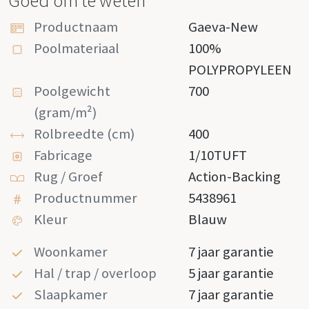
Goed om te weten
Productnaam
Gaeva-New
Poolmateriaal
100%
POLYPROPYLEEN
Poolgewicht
700
(gram/m²)
Rolbreedte (cm)
400
Fabricage
1/10TUFT
Rug / Groef
Action-Backing
Productnummer
5438961
Kleur
Blauw
Woonkamer
7 jaar garantie
Hal / trap / overloop
5 jaar garantie
Slaapkamer
7 jaar garantie