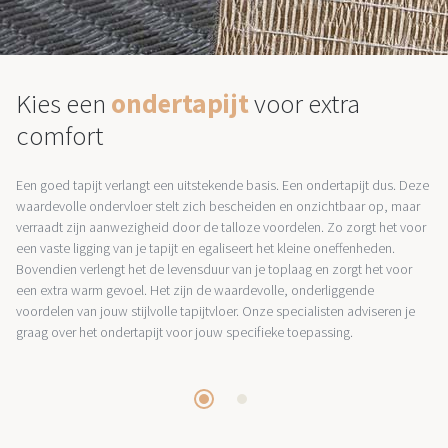
Kies een
ondertapijt
voor extra
comfort
Een goed tapijt verlangt een uitstekende basis. Een ondertapijt dus. Deze
waardevolle ondervloer stelt zich bescheiden en onzichtbaar op, maar
verraadt zijn aanwezigheid door de talloze voordelen. Zo zorgt het voor
een vaste ligging van je tapijt en egaliseert het kleine oneffenheden.
Bovendien verlengt het de levensduur van je toplaag en zorgt het voor
een extra warm gevoel. Het zijn de waardevolle, onderliggende
voordelen van jouw stijlvolle tapijtvloer. Onze specialisten adviseren je
graag over het ondertapijt voor jouw specifieke toepassing.