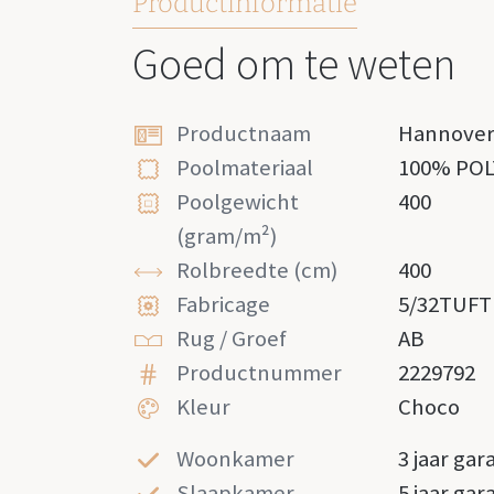
Productinformatie
Goed om te weten
Productnaam
Hannove
Poolmateriaal
100% PO
Poolgewicht
400
(gram/m²)
Rolbreedte (cm)
400
Fabricage
5/32TUFT
Rug / Groef
AB
Productnummer
2229792
Kleur
Choco
Woonkamer
3 jaar gar
Slaapkamer
5 jaar gar