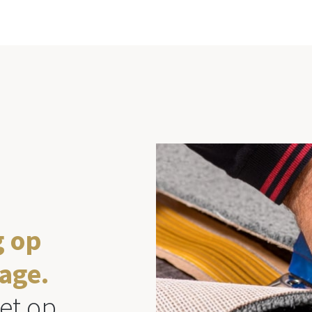
g op
age.
et op