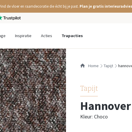
Vind de vloer en raamdecoratie die écht bij je past.
Plan je gratis interieuradvies
age
Inspiratie
Acties
Trapacties
Home
tapijt
hannov
Tapijt
Hannover
Kleur: Choco