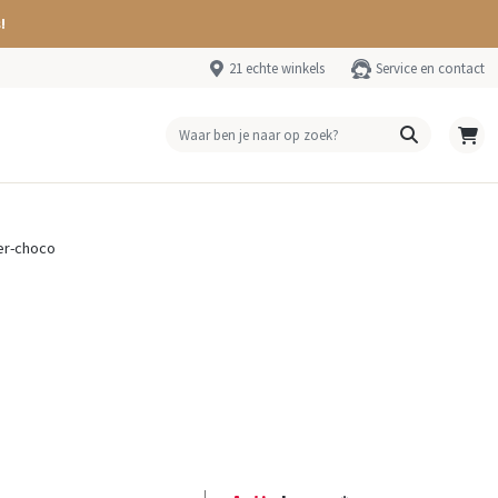
!
21 echte winkels
Service en contact
er-choco