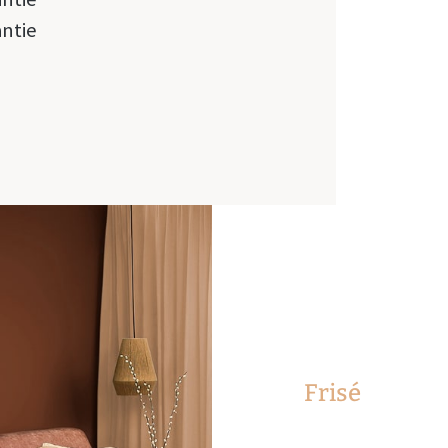
antie
Frisé