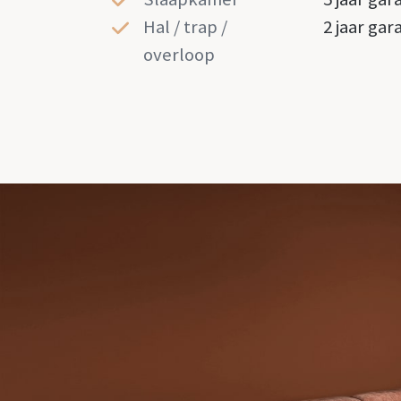
Hal / trap /
2 jaar gar
overloop