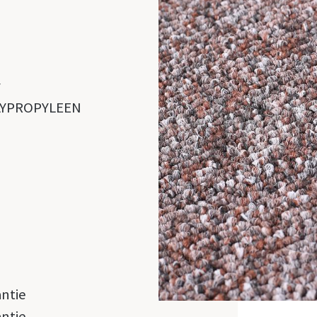
r
LYPROPYLEEN
antie
antie