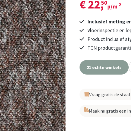
€ 22,
50
2
p/m
Inclusief meting e
Vloerinspectie en le
Product inclusief st
TCN productgarantie
21 echte winkels
Vraag gratis de staal
Maak nu gratis een i