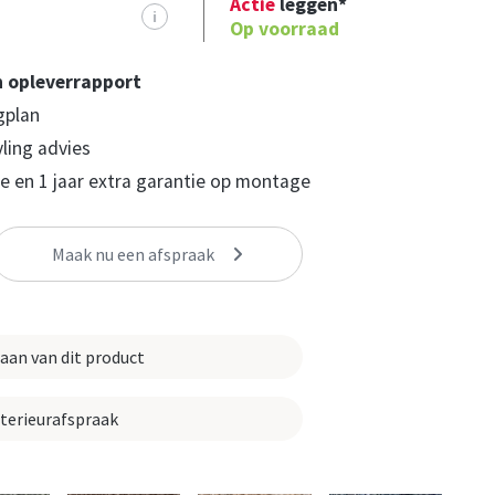
Actie
leggen*
i
Op voorraad
n opleverrapport
gplan
yling advies
 en 1 jaar extra garantie op montage
Maak nu een afspraak
 aan van dit product
nterieurafspraak