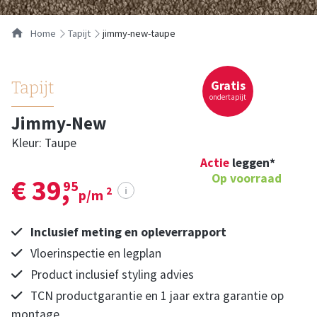
Home
tapijt
jimmy-new-taupe
Gratis
Tapijt
ondertapijt
Jimmy-New
Kleur: Taupe
Actie
leggen*
Op voorraad
€ 39,
95
i
2
p/m
Inclusief meting en opleverrapport
Vloerinspectie en legplan
Product inclusief styling advies
TCN productgarantie en 1 jaar extra garantie op
montage