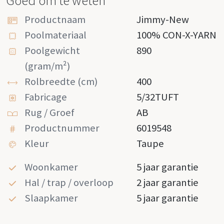
Goed om te weten
Productnaam
Jimmy-New
Poolmateriaal
100% CON-X-YARN
Poolgewicht
890
(gram/m²)
Rolbreedte (cm)
400
Fabricage
5/32TUFT
Rug / Groef
AB
Productnummer
6019548
Kleur
Taupe
Woonkamer
5 jaar garantie
Hal / trap / overloop
2 jaar garantie
Slaapkamer
5 jaar garantie