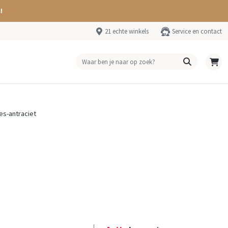
!
21 echte winkels
Service en contact
s-antraciet