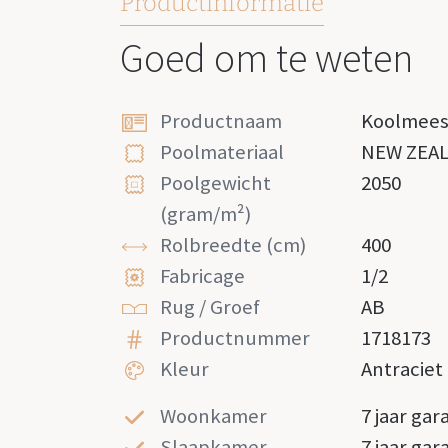
Productinformatie
Goed om te weten
Productnaam
Koolmee
Poolmateriaal
NEW ZEA
Poolgewicht
2050
(gram/m²)
Rolbreedte (cm)
400
Fabricage
1/2
Rug / Groef
AB
Productnummer
1718173
Kleur
Antraciet
Woonkamer
7 jaar gar
Slaapkamer
7 jaar gar