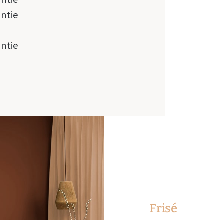
antie
antie
Frisé