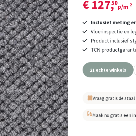
€ 127,
50
2
p/m
Inclusief meting e
Vloerinspectie en le
Product inclusief st
TCN productgarantie
21 echte winkels
Vraag gratis de staal
Maak nu gratis een i