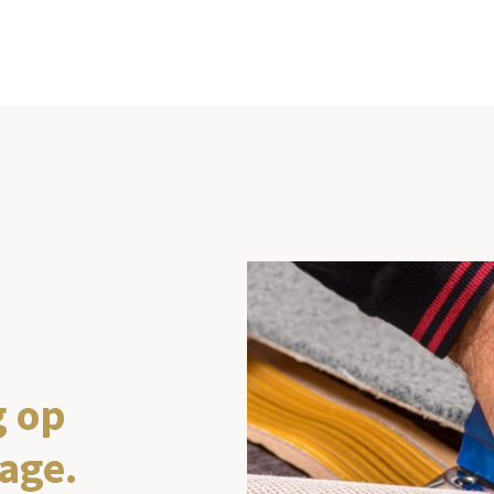
g op
age.