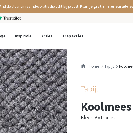
Vind de vloer en raamdecoratie die écht bij je past.
Plan je gratis interieuradvies
age
Inspiratie
Acties
Trapacties
Home
tapijt
koolmee
Tapijt
Koolmees
Kleur: Antraciet