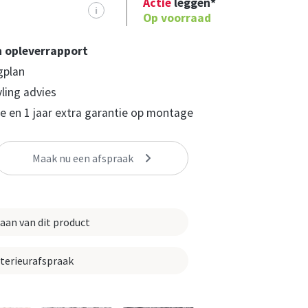
Actie
leggen*
i
Op voorraad
n opleverrapport
gplan
yling advies
 en 1 jaar extra garantie op montage
Maak nu een afspraak
 aan van dit product
nterieurafspraak