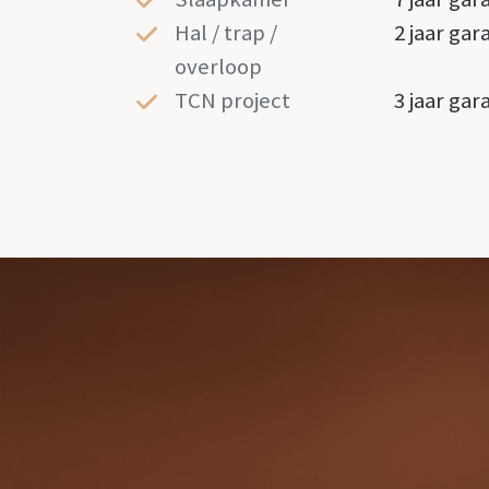
Hal / trap /
2 jaar gar
overloop
TCN project
3 jaar gar