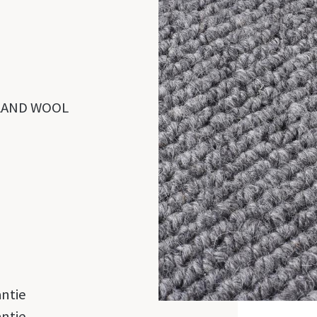
s
LAND WOOL
antie
antie