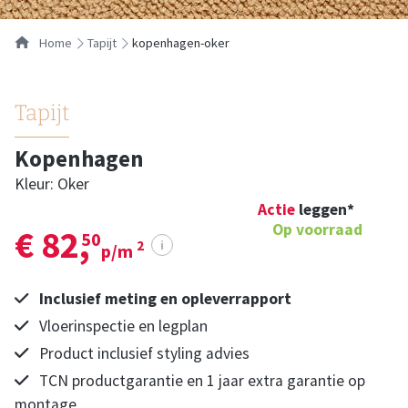
Home
tapijt
kopenhagen-oker
Tapijt
Kopenhagen
Kleur: Oker
Actie
leggen*
Op voorraad
€ 82,
50
i
2
p/m
Inclusief meting en opleverrapport
Vloerinspectie en legplan
Product inclusief styling advies
TCN productgarantie en 1 jaar extra garantie op
montage