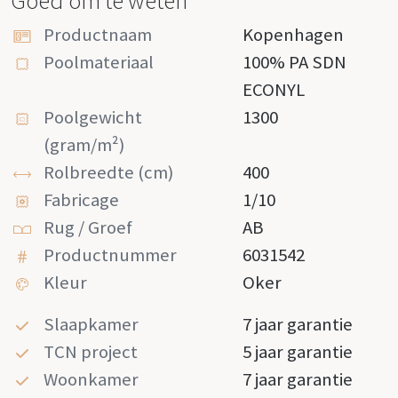
Goed om te weten
Productnaam
Kopenhagen
Poolmateriaal
100% PA SDN
ECONYL
Poolgewicht
1300
(gram/m²)
Rolbreedte (cm)
400
Fabricage
1/10
Rug / Groef
AB
Productnummer
6031542
Kleur
Oker
Slaapkamer
7 jaar garantie
TCN project
5 jaar garantie
Woonkamer
7 jaar garantie