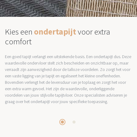
Kies een
ondertapijt
voor extra
comfort
Een goed tapijt verlangt een uitstekende basis. Een ondertapijt dus. Deze
waardevolle ondervloer stelt zich bescheiden en onzichtbaar op, maar
verraadt zijn aanwezigheid door de talloze voordelen. Zo zorgt het voor
een vaste ligging van je tapijt en egaliseert het kleine oneffenheden.
Bovendien verlengt het de levensduur van je toplaag en zorgt het voor
een extra warm gevoel. Het zijn de waardevolle, onderliggende
voordelen van jouw stijlvolle tapijtvloer. Onze specialisten adviseren je
graag over het ondertapijt voor jouw specifieke toepassing.