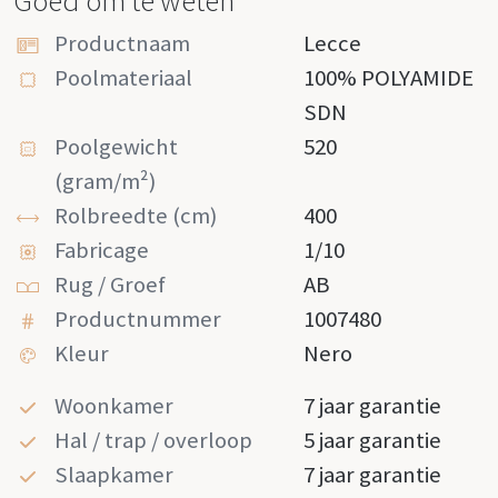
Goed om te weten
Productnaam
Lecce
Poolmateriaal
100% POLYAMIDE
SDN
Poolgewicht
520
(gram/m²)
Rolbreedte (cm)
400
Fabricage
1/10
Rug / Groef
AB
Productnummer
1007480
Kleur
Nero
Woonkamer
7 jaar garantie
Hal / trap / overloop
5 jaar garantie
Slaapkamer
7 jaar garantie