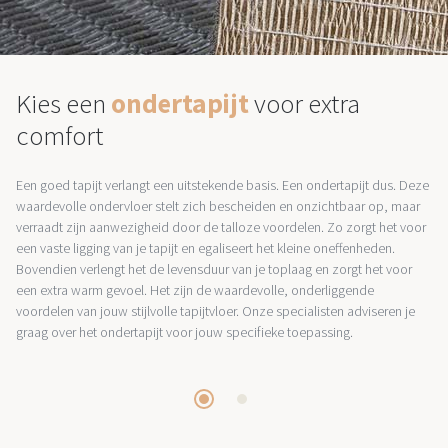
Kies een
ondertapijt
voor extra
comfort
Een goed tapijt verlangt een uitstekende basis. Een ondertapijt dus. Deze
waardevolle ondervloer stelt zich bescheiden en onzichtbaar op, maar
verraadt zijn aanwezigheid door de talloze voordelen. Zo zorgt het voor
een vaste ligging van je tapijt en egaliseert het kleine oneffenheden.
Bovendien verlengt het de levensduur van je toplaag en zorgt het voor
een extra warm gevoel. Het zijn de waardevolle, onderliggende
voordelen van jouw stijlvolle tapijtvloer. Onze specialisten adviseren je
graag over het ondertapijt voor jouw specifieke toepassing.