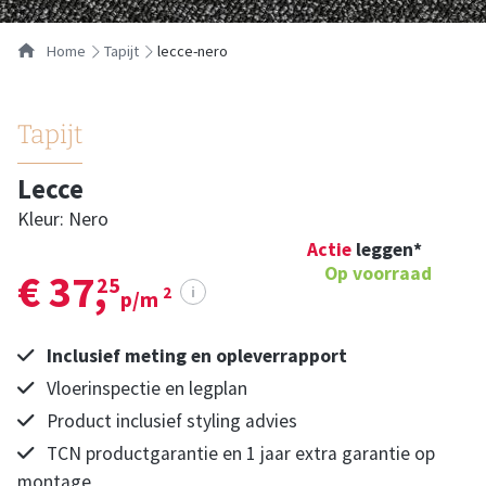
Home
tapijt
lecce-nero
Tapijt
Lecce
Kleur: Nero
Actie
leggen*
Op voorraad
€ 37,
25
i
2
p/m
Inclusief meting en opleverrapport
Vloerinspectie en legplan
Product inclusief styling advies
TCN productgarantie en 1 jaar extra garantie op
montage