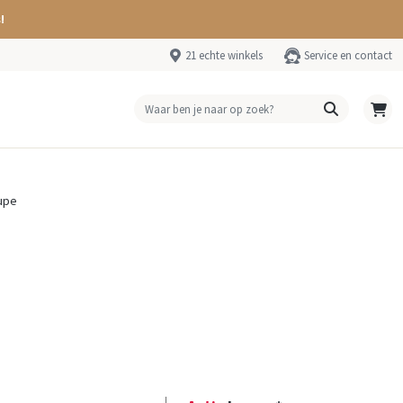
!
21 echte winkels
Service en contact
aupe