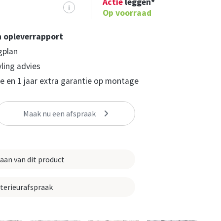
Actie
leggen*
i
Op voorraad
n opleverrapport
gplan
yling advies
 en 1 jaar extra garantie op montage
Maak nu een afspraak
 aan van dit product
nterieurafspraak