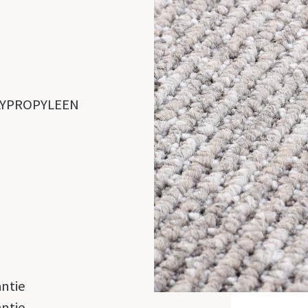
LYPROPYLEEN
antie
antie