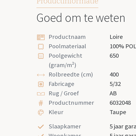
Productinformatie
Goed om te weten
Productnaam
Loire
Poolmateriaal
100% PO
Poolgewicht
650
(gram/m²)
Rolbreedte (cm)
400
Fabricage
5/32
Rug / Groef
AB
Productnummer
6032048
Kleur
Taupe
Slaapkamer
5 jaar gar
Woonkamer
5 jaar gar