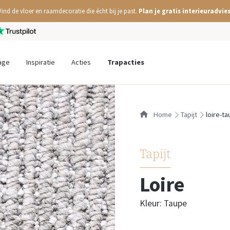
Vind de vloer en raamdecoratie die écht bij je past.
Plan je gratis interieuradvies
age
Inspiratie
Acties
Trapacties
Home
tapijt
loire-t
Tapijt
Loire
Kleur: Taupe