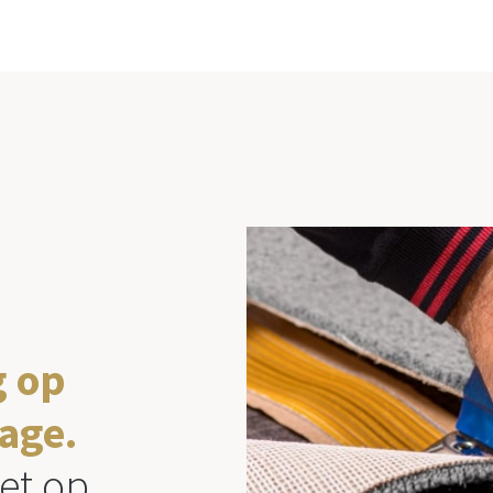
g op
age.
et op