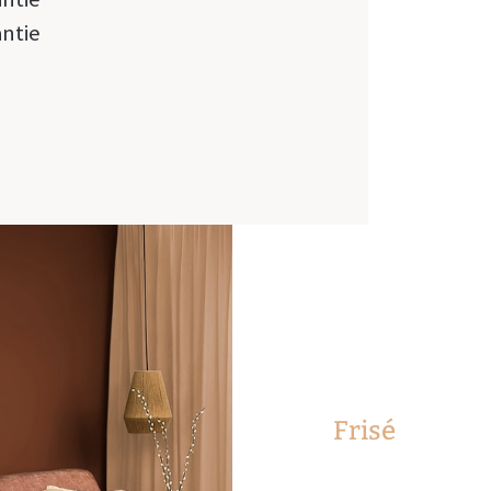
antie
Frisé