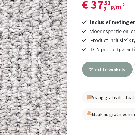
€ 37,
50
2
p/m
Inclusief meting e
Vloerinspectie en le
Product inclusief st
TCN productgarantie
21 echte winkels
Vraag gratis de staal
Maak nu gratis een i