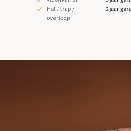
Hal / trap /
2 jaar gar
overloop