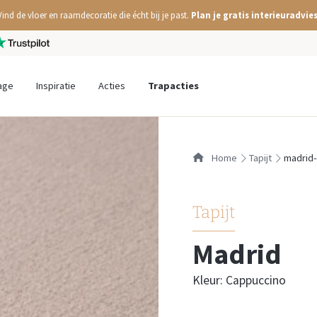
Vind de vloer en raamdecoratie die écht bij je past.
Plan je gratis interieuradvies
age
Inspiratie
Acties
Trapacties
Home
tapijt
madrid
Tapijt
Madrid
Kleur: Cappuccino