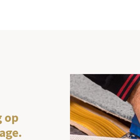
g op
age.