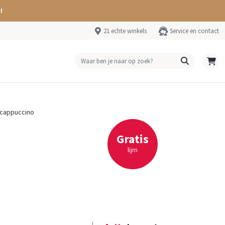
!
21 echte winkels
Service en contact
-cappuccino
Gratis
lijm