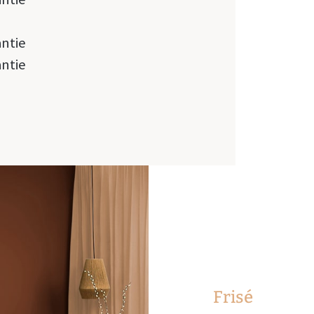
antie
antie
Frisé