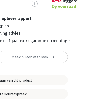
Actie
leggen*
i
Op voorraad
n opleverrapport
gplan
yling advies
 en 1 jaar extra garantie op montage
Maak nu een afspraak
 aan van dit product
nterieurafspraak