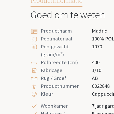
Productinformatie
Goed om te weten
Productnaam
Madrid
Poolmateriaal
100% PO
Poolgewicht
1070
(gram/m²)
Rolbreedte (cm)
400
Fabricage
1/10
Rug / Groef
AB
Productnummer
6022848
Kleur
Cappucci
Woonkamer
7 jaar gar
Hal / trap /
5 jaar gar