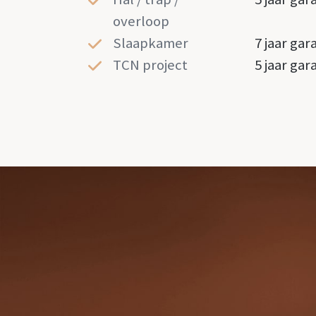
overloop
Slaapkamer
7 jaar gar
TCN project
5 jaar gar