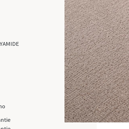
LYAMIDE
no
antie
antie