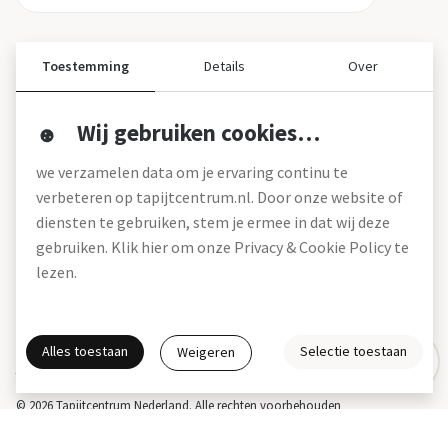
Toestemming
Details
Over
Wij gebruiken cookies…
Over ons
we verzamelen data om je ervaring continu te
Over tapijtcentrum
verbeteren op tapijtcentrum.nl. Door onze website of
Vacatures
diensten te gebruiken, stem je ermee in dat wij deze
Werken bij
gebruiken. Klik hier om onze Privacy & Cookie Policy te
Montageservice
Blog
lezen.
Garanties (pdf)
Onze winkels
Alles toestaan
Selectie toestaan
Weigeren
Gratis interieuradvies
Actie- en betalingsvoorwaarden *
Disclaimer
Privacy & Cookies
© 2026 Tapijtcentrum Nederland. Alle rechten voorbehouden