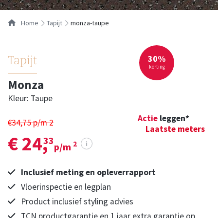
Home
tapijt
monza-taupe
30%
Tapijt
korting
Monza
Kleur: Taupe
Actie
leggen*
€34,75 p/m
2
Laatste meters
€ 24,
33
i
2
p/m
Inclusief meting en opleverrapport
Vloerinspectie en legplan
Product inclusief styling advies
TCN productgarantie en 1 jaar extra garantie op