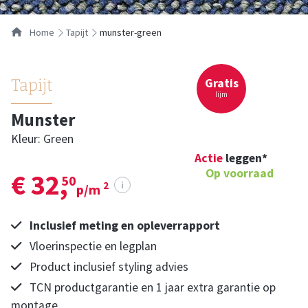
Home
tapijt
munster-green
Gratis
Tapijt
lijm
Munster
Kleur: Green
Actie
leggen*
Op voorraad
€ 32,
50
i
2
p/m
Inclusief meting en opleverrapport
Vloerinspectie en legplan
Product inclusief styling advies
TCN productgarantie en 1 jaar extra garantie op
montage