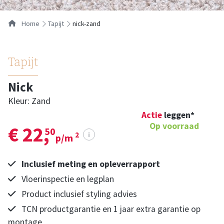
…
Home
tapijt
nick-zand
Tapijt
Nick
Kleur: Zand
Actie
leggen*
Op voorraad
€ 22,
50
i
2
p/m
Inclusief meting en opleverrapport
Vloerinspectie en legplan
Product inclusief styling advies
TCN productgarantie en 1 jaar extra garantie op
montage