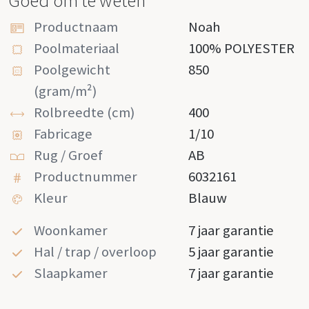
Goed om te weten
Productnaam
Noah
Poolmateriaal
100% POLYESTER
Poolgewicht
850
(gram/m²)
Rolbreedte (cm)
400
Fabricage
1/10
Rug / Groef
AB
Productnummer
6032161
Kleur
Blauw
Woonkamer
7 jaar garantie
Hal / trap / overloop
5 jaar garantie
Slaapkamer
7 jaar garantie