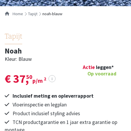
Home
tapijt
noah-blauw
Tapijt
Noah
Kleur: Blauw
Actie
leggen*
Op voorraad
€ 37,
50
i
2
p/m
Inclusief meting en opleverrapport
Vloerinspectie en legplan
Product inclusief styling advies
TCN productgarantie en 1 jaar extra garantie op
montage