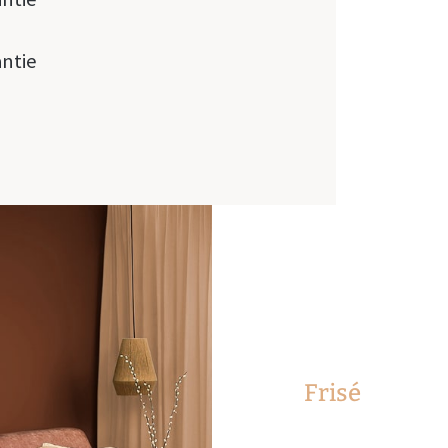
antie
Frisé