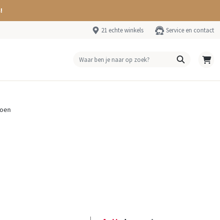
!
21 echte winkels
Service en contact
roen