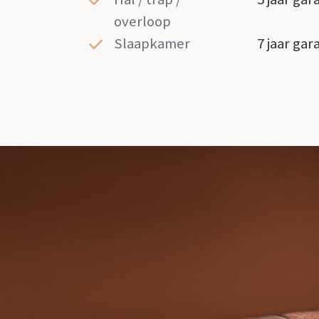
overloop
Slaapkamer
7 jaar gar