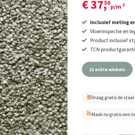
€ 37,
50
2
p/m
Inclusief meting e
Vloerinspectie en le
Product inclusief st
TCN productgarantie
21 echte winkels
Vraag gratis de staal
Maak nu gratis een i