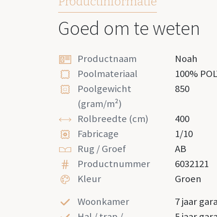
Productinformatie
Goed om te weten
Productnaam
Noah
Poolmateriaal
100% PO
Poolgewicht
850
(gram/m²)
Rolbreedte (cm)
400
Fabricage
1/10
Rug / Groef
AB
Productnummer
6032121
Kleur
Groen
Woonkamer
7 jaar gar
Hal / trap /
5 jaar gar