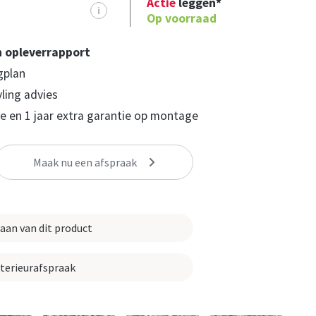
Actie
leggen*
i
Op voorraad
n opleverrapport
gplan
yling advies
 en 1 jaar extra garantie op montage
Maak nu een afspraak
 aan van dit product
nterieurafspraak