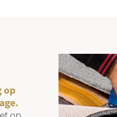
g op
age.
et op