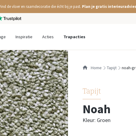
Vind de vloer en raamdecoratie die écht bij je past.
Plan je gratis interieuradvies
age
Inspiratie
Acties
Trapacties
Home
tapijt
noah-g
Tapijt
Noah
Kleur: Groen