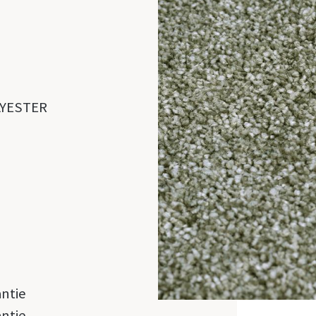
LYESTER
antie
antie