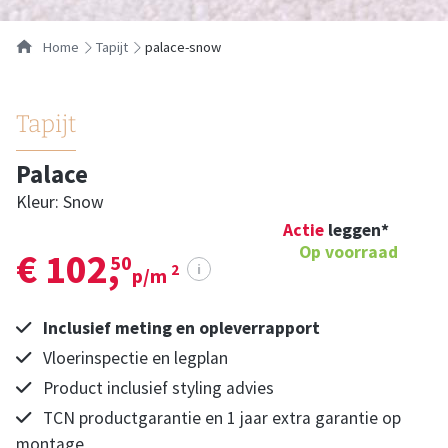
Home
tapijt
palace-snow
Tapijt
Palace
Kleur: Snow
Actie
leggen*
Op voorraad
€ 102,
50
i
2
p/m
Inclusief meting en opleverrapport
Vloerinspectie en legplan
Product inclusief styling advies
TCN productgarantie en 1 jaar extra garantie op
montage