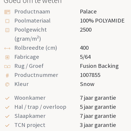
Goed om te weten
Productnaam
Palace
Poolmateriaal
100% POLYAMIDE
Poolgewicht
2500
(gram/m²)
Rolbreedte (cm)
400
Fabricage
5/64
Rug / Groef
Fusion Backing
Productnummer
1007855
Kleur
Snow
Woonkamer
7 jaar garantie
Hal / trap / overloop
5 jaar garantie
Slaapkamer
7 jaar garantie
TCN project
3 jaar garantie