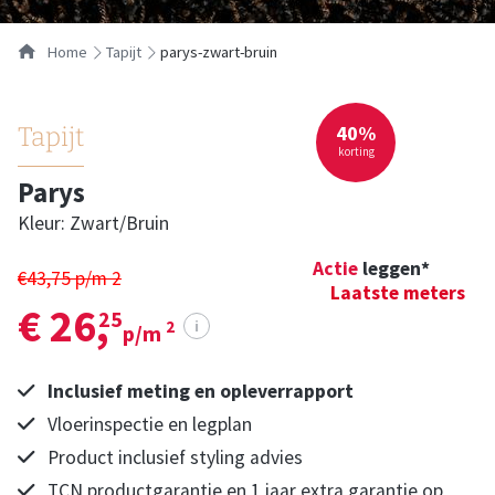
Home
tapijt
parys-zwart-bruin
40%
Tapijt
korting
Parys
Kleur: Zwart/bruin
Actie
leggen*
€43,75 p/m
2
Laatste meters
€ 26,
25
i
2
p/m
Inclusief meting en opleverrapport
Vloerinspectie en legplan
Product inclusief styling advies
TCN productgarantie en 1 jaar extra garantie op