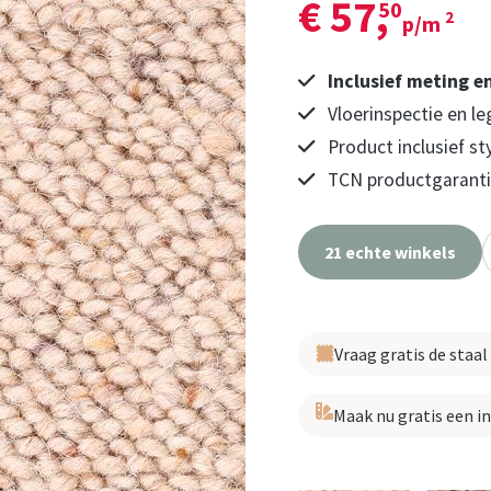
€ 57,
50
2
p/m
Inclusief meting e
Vloerinspectie en le
Product inclusief st
TCN productgarantie
21 echte winkels
Vraag gratis de staal
Maak nu gratis een i