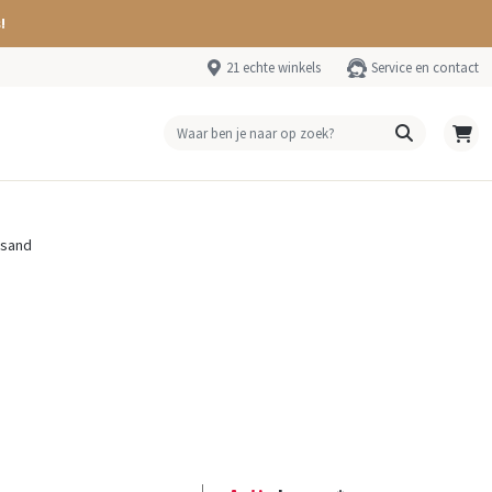
!
21 echte winkels
Service en contact
-sand