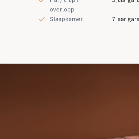
overloop
Slaapkamer
7 jaar gar