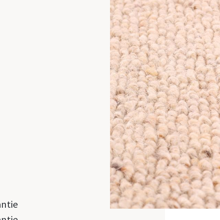
antie
antie