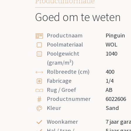
Productinformatie
Goed om te weten
Productnaam
Pinguin
Poolmateriaal
WOL
Poolgewicht
1040
(gram/m²)
Rolbreedte (cm)
400
Fabricage
1/4
Rug / Groef
AB
Productnummer
6022606
Kleur
Sand
Woonkamer
7 jaar gar
Hal / trap /
5 jaar gar