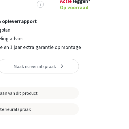
Actie
leggen*
i
Op voorraad
n opleverrapport
gplan
yling advies
 en 1 jaar extra garantie op montage
Maak nu een afspraak
 aan van dit product
nterieurafspraak