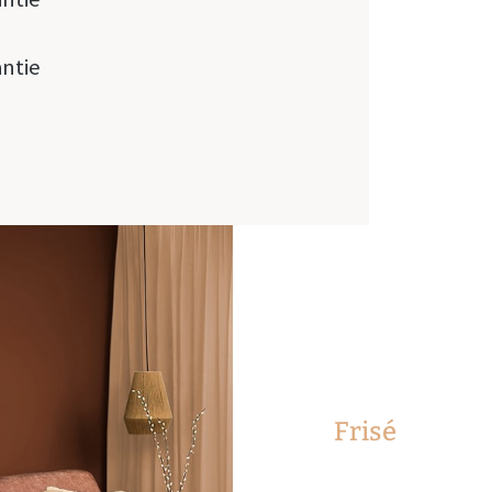
antie
Frisé