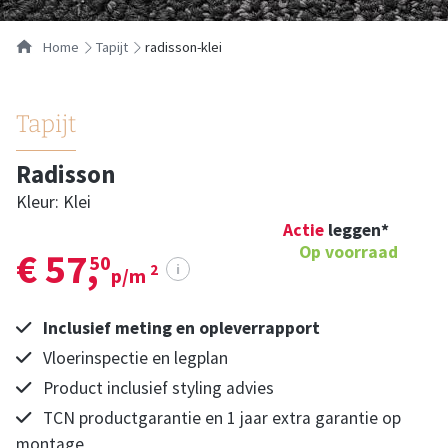
Home
tapijt
radisson-klei
Tapijt
Radisson
Kleur: Klei
Actie
leggen*
Op voorraad
€ 57,
50
i
2
p/m
Inclusief meting en opleverrapport
Vloerinspectie en legplan
Product inclusief styling advies
TCN productgarantie en 1 jaar extra garantie op
montage