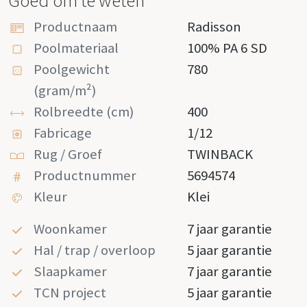
Goed om te weten
Productnaam
Radisson
Poolmateriaal
100% PA 6 SD
Poolgewicht
780
(gram/m²)
Rolbreedte (cm)
400
Fabricage
1/12
Rug / Groef
TWINBACK
Productnummer
5694574
Kleur
Klei
Woonkamer
7 jaar garantie
Hal / trap / overloop
5 jaar garantie
Slaapkamer
7 jaar garantie
TCN project
5 jaar garantie