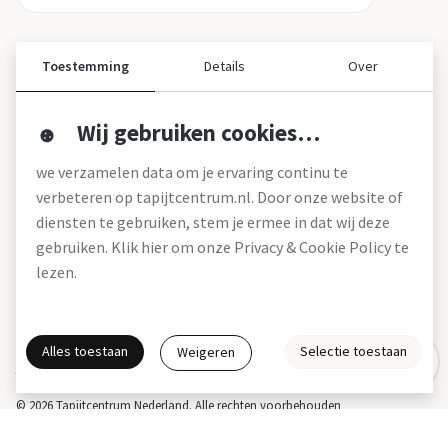
Toestemming
Details
Over
Wij gebruiken cookies…
Over ons
we verzamelen data om je ervaring continu te
Over tapijtcentrum
verbeteren op tapijtcentrum.nl. Door onze website of
Vacatures
diensten te gebruiken, stem je ermee in dat wij deze
Werken bij
gebruiken. Klik hier om onze Privacy & Cookie Policy te
Montageservice
Blog
lezen.
Garanties (pdf)
Onze winkels
Alles toestaan
Selectie toestaan
Weigeren
Gratis interieuradvies
Actie- en betalingsvoorwaarden *
Disclaimer
Privacy & Cookies
© 2026 Tapijtcentrum Nederland. Alle rechten voorbehouden