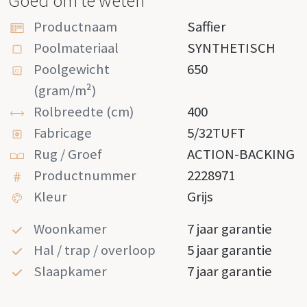
Goed om te weten
Productnaam
Saffier
Poolmateriaal
SYNTHETISCH
Poolgewicht
650
(gram/m²)
Rolbreedte (cm)
400
Fabricage
5/32TUFT
Rug / Groef
ACTION-BACKING
Productnummer
2228971
Kleur
Grijs
Woonkamer
7 jaar garantie
Hal / trap / overloop
5 jaar garantie
Slaapkamer
7 jaar garantie