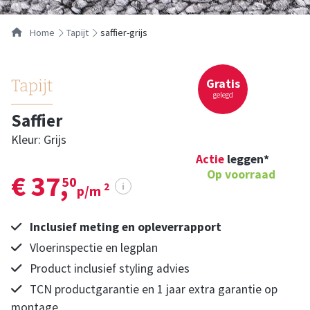
Home
tapijt
saffier-grijs
Gratis
Tapijt
gelegd
Saffier
Kleur: Grijs
Actie
leggen*
Op voorraad
€ 37,
50
i
2
p/m
Inclusief meting en opleverrapport
Vloerinspectie en legplan
Product inclusief styling advies
TCN productgarantie en 1 jaar extra garantie op
montage