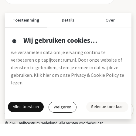
Toestemming
Details
Over
Wij gebruiken cookies…
Over ons
we verzamelen data om je ervaring continu te
Over tapijtcentrum
verbeteren op tapijtcentrum.nl. Door onze website of
Vacatures
diensten te gebruiken, stem je ermee in dat wij deze
Werken bij
gebruiken. Klik hier om onze Privacy & Cookie Policy te
Montageservice
Blog
lezen.
Garanties (pdf)
Onze winkels
Alles toestaan
Selectie toestaan
Weigeren
Gratis interieuradvies
Actie- en betalingsvoorwaarden *
Disclaimer
Privacy & Cookies
© 2026 Tapijtcentrum Nederland. Alle rechten voorbehouden