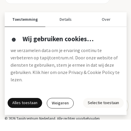
Toestemming
Details
Over
Wij gebruiken cookies…
Over ons
we verzamelen data om je ervaring continu te
Over tapijtcentrum
verbeteren op tapijtcentrum.nl. Door onze website of
Vacatures
diensten te gebruiken, stem je ermee in dat wij deze
Werken bij
gebruiken. Klik hier om onze Privacy & Cookie Policy te
Montageservice
Blog
lezen.
Garanties (pdf)
Onze winkels
Alles toestaan
Selectie toestaan
Weigeren
Gratis interieuradvies
Actie- en betalingsvoorwaarden *
Disclaimer
Privacy & Cookies
© 2026 Tapijtcentrum Nederland. Alle rechten voorbehouden