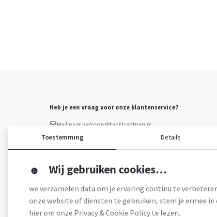
Heb je een vraag voor onze klantenservice?
Mail naar verkoop@tapijtcentrum.nl
Facebook Messenger
Toestemming
Details
Klacht indienen
Overige vragen: 0499 - 373 223
Wij gebruiken cookies…
we verzamelen data om je ervaring continu te verbeteren
onze website of diensten te gebruiken, stem je ermee in d
hier om onze Privacy & Cookie Policy te lezen.