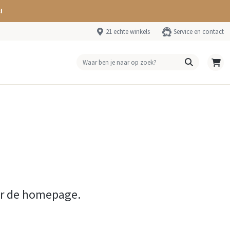
!
21 echte winkels
Service en contact
ar de homepage.