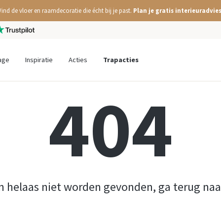
Vind de vloer en raamdecoratie die écht bij je past.
Plan je gratis interieuradvies
age
Inspiratie
Acties
Trapacties
404
n helaas niet worden gevonden, ga terug na