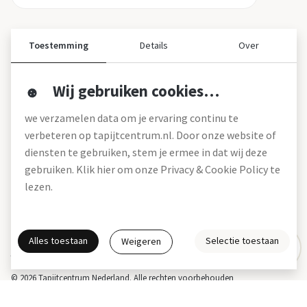
Toestemming
Details
Over
Wij gebruiken cookies…
Over ons
we verzamelen data om je ervaring continu te
Over tapijtcentrum
verbeteren op tapijtcentrum.nl. Door onze website of
Vacatures
diensten te gebruiken, stem je ermee in dat wij deze
Werken bij
gebruiken. Klik hier om onze Privacy & Cookie Policy te
Montageservice
Blog
lezen.
Garanties (pdf)
Onze winkels
Alles toestaan
Selectie toestaan
Weigeren
Gratis interieuradvies
Actie- en betalingsvoorwaarden *
Disclaimer
Privacy & Cookies
© 2026 Tapijtcentrum Nederland. Alle rechten voorbehouden