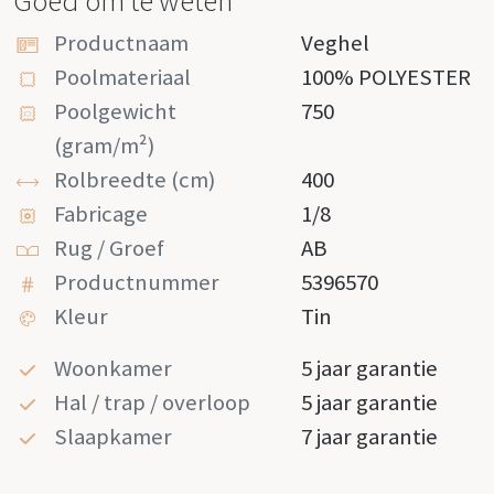
Goed om te weten
Productnaam
Veghel
Poolmateriaal
100% POLYESTER
Poolgewicht
750
(gram/m²)
Rolbreedte (cm)
400
Fabricage
1/8
Rug / Groef
AB
Productnummer
5396570
Kleur
Tin
Woonkamer
5 jaar garantie
Hal / trap / overloop
5 jaar garantie
Slaapkamer
7 jaar garantie