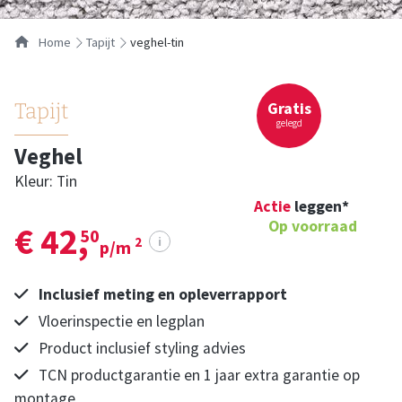
Home
tapijt
veghel-tin
Gratis
Tapijt
gelegd
Veghel
Kleur: Tin
Actie
leggen*
Op voorraad
€ 42,
50
i
2
p/m
Inclusief meting en opleverrapport
Vloerinspectie en legplan
Product inclusief styling advies
TCN productgarantie en 1 jaar extra garantie op
montage