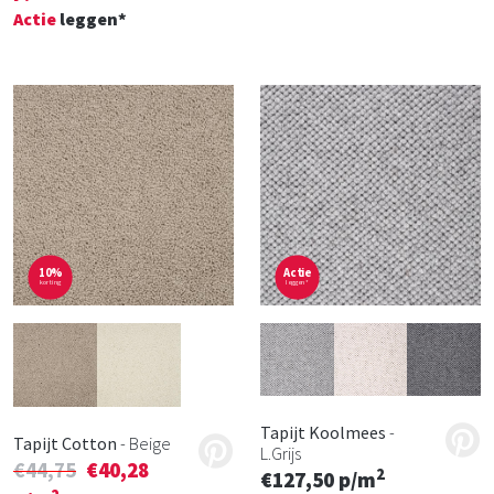
Actie
leggen*
10%
Actie
korting
leggen*
Tapijt Koolmees
-
Tapijt Cotton
- Beige
L.grijs
€44,75
€40,28
2
€127,50 p/m