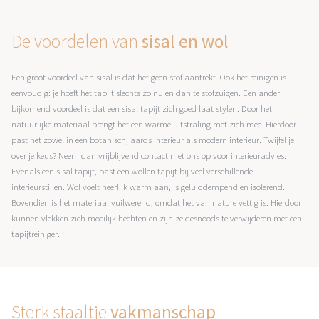
De voordelen van
sisal en wol
Een groot voordeel van sisal is dat het geen stof aantrekt. Ook het reinigen is
eenvoudig: je hoeft het tapijt slechts zo nu en dan te stofzuigen. Een ander
bijkomend voordeel is dat een sisal tapijt zich goed laat stylen. Door het
natuurlijke materiaal brengt het een warme uitstraling met zich mee. Hierdoor
past het zowel in een botanisch, aards interieur als modern interieur. Twijfel je
over je keus? Neem dan vrijblijvend contact met ons op voor interieuradvies.
Evenals een sisal tapijt, past een wollen tapijt bij veel verschillende
interieurstijlen. Wol voelt heerlijk warm aan, is geluiddempend en isolerend.
Bovendien is het materiaal vuilwerend, omdat het van nature vettig is. Hierdoor
kunnen vlekken zich moeilijk hechten en zijn ze desnoods te verwijderen met een
tapijtreiniger.
Sterk staaltje
vakmanschap