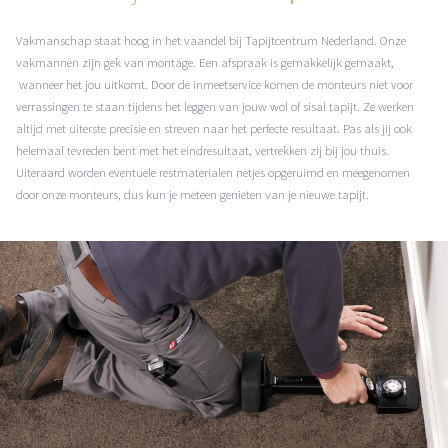
Vakmanschap staat hoog in het vaandel bij Tapijtcentrum Nederland. Onze
vakmannen zijn gek van montage. Een afspraak is gemakkelijk gemaakt,
wanneer het jou uitkomt. Door de inmeetservice komen de monteurs niet voor
verrassingen te staan tijdens het leggen van jouw wol of sisal tapijt. Ze werken
altijd met uiterste precisie en streven naar het perfecte resultaat. Pas als jij ook
helemaal tevreden bent met het eindresultaat, vertrekken zij bij jou thuis.
Uiteraard worden eventuele restmaterialen netjes opgeruimd en meegenomen
door onze monteurs, dus kun je meteen genieten van je nieuwe tapijt.