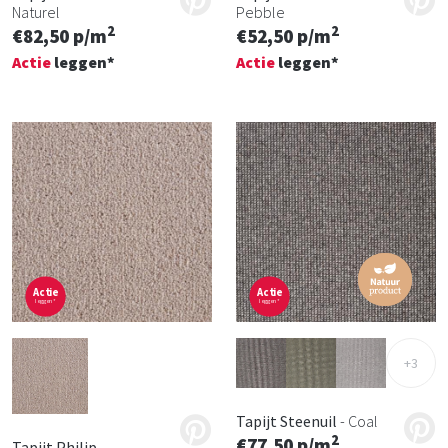
Naturel
Pebble
2
2
€82,50 p/m
€52,50 p/m
Actie
leggen*
Actie
leggen*
Actie
Actie
leggen*
leggen*
+3
Tapijt Steenuil
- Coal
2
€77,50 p/m
Tapijt Philip
-