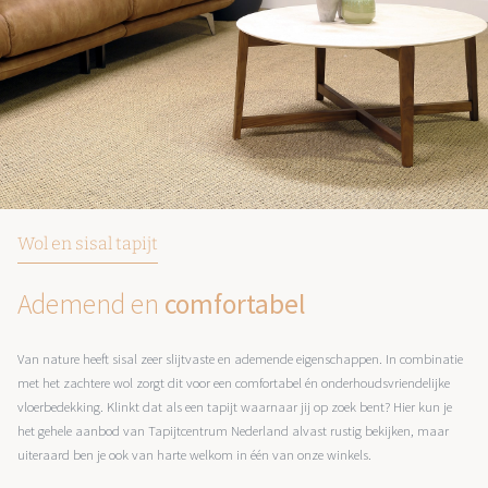
Wol en sisal tapijt
Ademend en
comfortabel
Van nature heeft sisal zeer slijtvaste en ademende eigenschappen. In combinatie
met het zachtere wol zorgt dit voor een comfortabel én onderhoudsvriendelijke
vloerbedekking. Klinkt dat als een tapijt waarnaar jij op zoek bent? Hier kun je
het gehele aanbod van Tapijtcentrum Nederland alvast rustig bekijken, maar
uiteraard ben je ook van harte welkom in één van onze winkels.