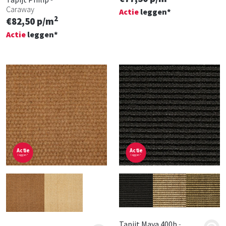
Caraway
Actie
leggen*
2
€82,50 p/m
Actie
leggen*
Actie
Actie
leggen*
leggen*
Tapijt Maya 400b
-