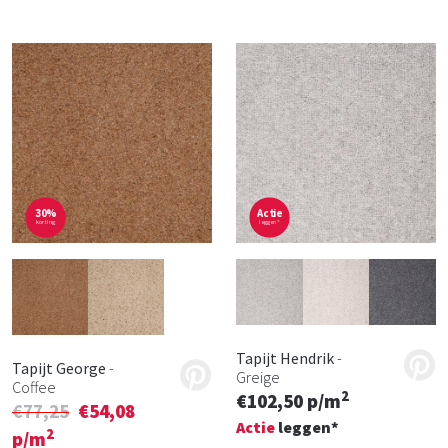
30%
Actie
korting
leggen*
Tapijt Hendrik
-
Tapijt George
-
Greige
Coffee
2
€102,50 p/m
€77,25
€54,08
Actie
leggen*
2
p/m