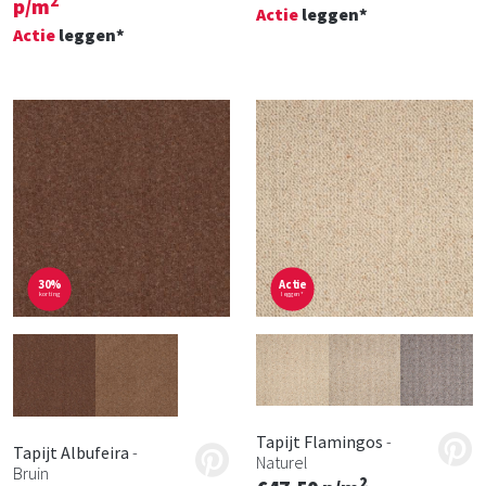
2
p/m
Actie
leggen*
Actie
leggen*
30%
Actie
korting
leggen*
Tapijt Flamingos
-
Tapijt Albufeira
-
Naturel
Bruin
2