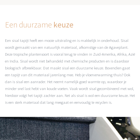
Een duurzame
keuze
Een sisal tapijt heeft een mooie uitstraling en is makkelijk in onderhoud. Sisal
wordt gemaakt van een natuurlijk materiaal, afkomstige van de Agaveplant.
Deze tropische plantensoort is vooral terug te vinden in Zuid-Amerika, Afrika, Azië
en India. Sisal wordt niet behandeld met chemische producten en is daardoor
biologisch afbreekbaar. Dat maakt sisal een duurzame keuze. Bovendien gaat
een tapijt van dit materiaal jarenlang mee. Heb je vloerverwarming thuis? Ook
dan is sisal een aanrader. Het neemt namelijk goed warmte op, waardoor je
minder snel last hebt van koude voeten. Vaak wordt sisal gecombineerd met wol,
hierdoor volgt het tapijt zachter aan. Net als sisal is wol een duurzame keuze. Het
is een sterk materiaal dat lang meegaat en eenvoudig te recyclen is.