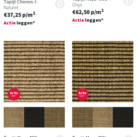
Tapijt Chonos-I
-
Onyx
Naturel
2
€62,50 p/m
2
€37,25 p/m
Actie
leggen*
Actie
leggen*
Actie
Actie
leggen*
leggen*