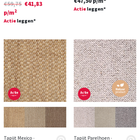
€47,50 p/m
€59,75
€41,83
Actie
leggen*
2
p/m
Actie
leggen*
Actie
Actie
leggen*
leggen*
Tapijt Mexico
-
Tapijt Parelhoen
-