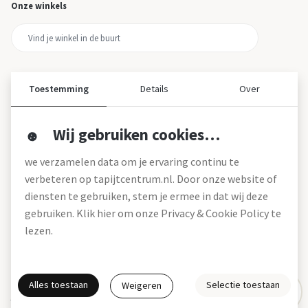
Onze winkels
Toestemming
Details
Over
Wij gebruiken cookies…
Over ons
we verzamelen data om je ervaring continu te
Over tapijtcentrum
verbeteren op tapijtcentrum.nl. Door onze website of
Vacatures
diensten te gebruiken, stem je ermee in dat wij deze
Werken bij
gebruiken. Klik hier om onze Privacy & Cookie Policy te
Montageservice
Blog
lezen.
Garanties (pdf)
Onze winkels
Alles toestaan
Selectie toestaan
Weigeren
Gratis interieuradvies
Actie- en betalingsvoorwaarden *
Disclaimer
Privacy & Cookies