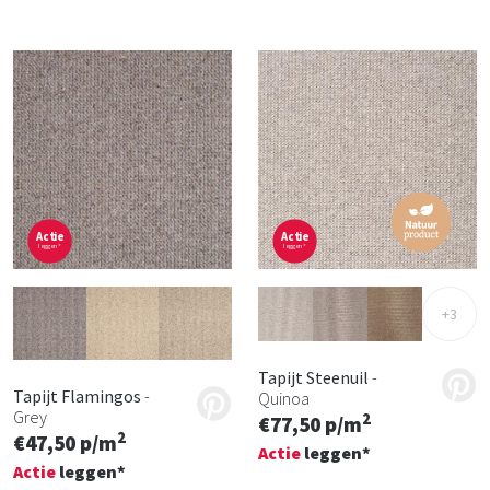
Actie
Actie
leggen*
leggen*
+3
Tapijt Steenuil
-
Tapijt Flamingos
-
Quinoa
Grey
2
€77,50 p/m
2
€47,50 p/m
Actie
leggen*
Actie
leggen*