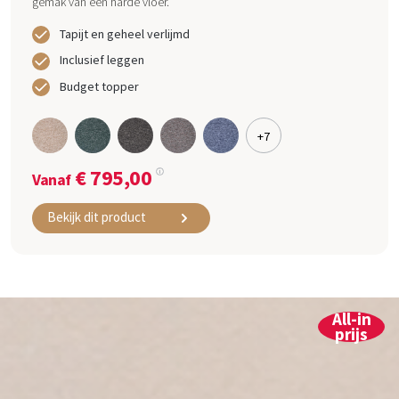
gemak van een harde vloer.
Tapijt en geheel verlijmd
Inclusief leggen
Budget topper
+7
€ 795,00
i
Vanaf
Bekijk dit product
All-in
prijs