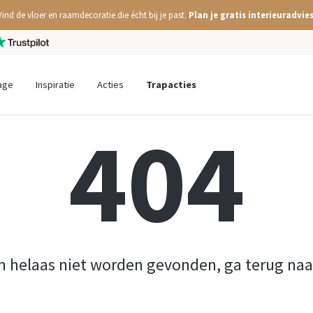
Vind de vloer en raamdecoratie die écht bij je past.
Plan je gratis interieuradvies
age
Inspiratie
Acties
Trapacties
404
n helaas niet worden gevonden, ga terug na