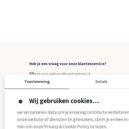
Heb je een vraag voor onze klantenservice?
Mail naar verkoop@tapijtcentrum.nl
Facebook Messenger
Toestemming
Details
Klacht indienen
Overige vragen: 0499 - 373 223
Wij gebruiken cookies…
we verzamelen data om je ervaring continu te verbeteren
onze website of diensten te gebruiken, stem je ermee in d
hier om onze Privacy & Cookie Policy te lezen.