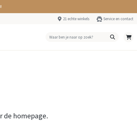
!
21 echte winkels
Service en contact
ar de homepage.