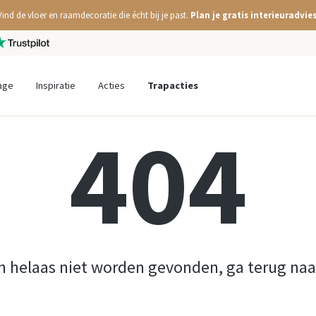
Vind de vloer en raamdecoratie die écht bij je past.
Plan je gratis interieuradvies
age
Inspiratie
Acties
Trapacties
404
n helaas niet worden gevonden, ga terug na