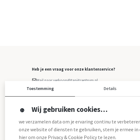
Heb je een vraag voor onze klantenservice?
Mail naar verkoop@tapijtcentrum.nl
Facebook Messenger
Toestemming
Details
Klacht indienen
Overige vragen: 0499 - 373 223
Wij gebruiken cookies…
we verzamelen data om je ervaring continu te verbeteren
onze website of diensten te gebruiken, stem je ermee in d
hier om onze Privacy & Cookie Policy te lezen.