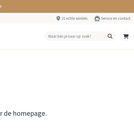
!
21 echte winkels
Service en contact
ar de homepage.