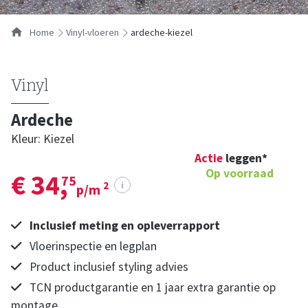
Home
vinyl-vloeren
ardeche-kiezel
Vinyl
Ardeche
Kleur: Kiezel
Actie
leggen*
Op voorraad
€ 34,
75
i
2
p/m
Inclusief meting en opleverrapport
Vloerinspectie en legplan
Product inclusief styling advies
TCN productgarantie en 1 jaar extra garantie op
montage