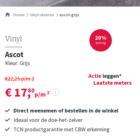
Home
vinyl-vloeren
ascot-grijs
20%
Vinyl
korting
Ascot
Kleur: Grijs
Actie
leggen*
€22,25 p/m
2
Laatste meters
€ 17,
80
i
2
p/m
Direct meenemen of bestellen in de winkel
Ideaal voor de doe-het-zelver
TCN productgarantie met CBW erkenning