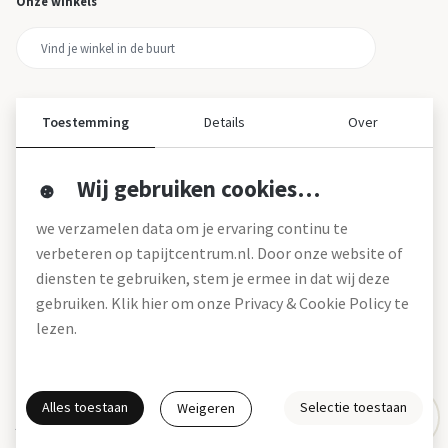
Onze winkels
Toestemming
Details
Over
Wij gebruiken cookies…
Over ons
we verzamelen data om je ervaring continu te
Over tapijtcentrum
verbeteren op tapijtcentrum.nl. Door onze website of
Vacatures
diensten te gebruiken, stem je ermee in dat wij deze
Werken bij
gebruiken. Klik hier om onze Privacy & Cookie Policy te
Montageservice
Blog
lezen.
Garanties (pdf)
Onze winkels
Alles toestaan
Selectie toestaan
Weigeren
Gratis interieuradvies
Actie- en betalingsvoorwaarden *
Disclaimer
Privacy & Cookies